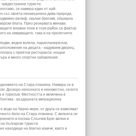
от чуждестранни туристи.
Ропотамо, се намира един от най-
ен със своята ненакърнена дива природа,
аздвижен релеф, скални брегове, обширна
морски блата. През резервата минава
ващите влажни зони в този район са фактор
кто на зимуващите, така и на прелетните.
 лодки, водни колела, парапланеризъм,
разположение на децата - надуваем дворец,
зполага с приятни ресторанти, нощни
търа и много спортни забавления.
одножието на Стара планина. Намира се в
ряг. Доскоро непознато и неизвестно, селото
 и туризъм. Местността е включена в
 Понтика - въздушната миграционна
е води на Черно море, от друга се извисяват
очното било на Стара планина. С вилната си
роените в посока Слънчев Бряг вилни и
 на български туристи.
но находище на блатно кокиче, както и