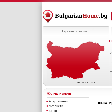
Търсене по карта
П
О
Г
К
С
Покажи картата ››
Жилищни имоти
››
Апартаменти
Южно Че
››
Мезонети
››
Къщи