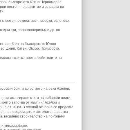
 прави българското Южно Черноморие
рпи постоянно развитие и се радва на
ти.
спортен, рекреативен, морски, вело, еко,
водни ски, парапланеризъм и др. по-
тичния облик на българското Южно
во, Дюни, Китен, Обзор, Приморско,
редлагат всичко, което любителите на
орския бряг и до устието на река Ахелой,
о за акостиране както на рибарски лодки,
, която започва от къмпинг Ахелой и
на от 10 км. В Ахелой основно се предлага
роя на новодомците и хотелите нараства
ва засилено строителство на по-големи
си.
е и уиндсърфове.