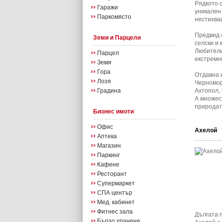
Рядкото 
››
Гаражи
уникален
››
Паркомясто
нестихващ
Предвид 
Земи и Парцели
селски и 
Любители
››
Парцел
екстремн
››
Земя
››
Гора
Отдавна 
››
Лозя
Черномор
››
Градина
Ахтопол,
А множест
природат
Бизнес имоти
››
Офис
Ахелой
››
Аптека
››
Магазин
››
Паркинг
››
Кафене
››
Ресторант
››
Супермаркет
››
СПА център
››
Мед. кабинет
››
Фитнес зала
Дългата 
››
Бързо хранене