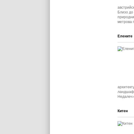
австрийск
Близо до 
природни
метрова 
Елените
архитект
ландшафт
Недалеч 
Китен