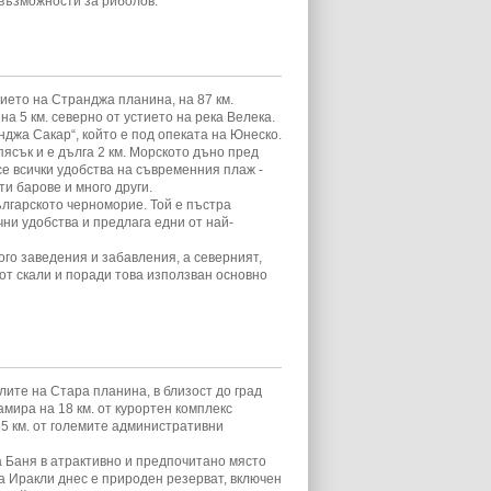
възможности за риболов.
ието на Странджа планина, на 87 км.
 на 5 км. северно от устието на река Велека.
нджа Сакар“, който е под опеката на Юнеско.
ясък и е дълга 2 км. Морското дъно пред
се всички удобства на съвременния плаж -
и барове и много други.
ългарското черноморие. Той е пъстра
ни удобства и предлага едни от най-
ого заведения и забавления, а северният,
от скали и поради това използван основно
лите на Стара планина, в близост до град
амира на 18 км. от курортен комплекс
 65 км. от големите административни
 Баня в атрактивно и предпочитано място
та Иракли днес е природен резерват, включен