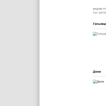
видове п
със заст
Гильовц
Дюни