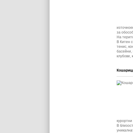
източное
за обособ
На терит
В Китен с
тенис, ко
басейни,
клубове,
Кошариц
курортни 
В близост
уникалнат