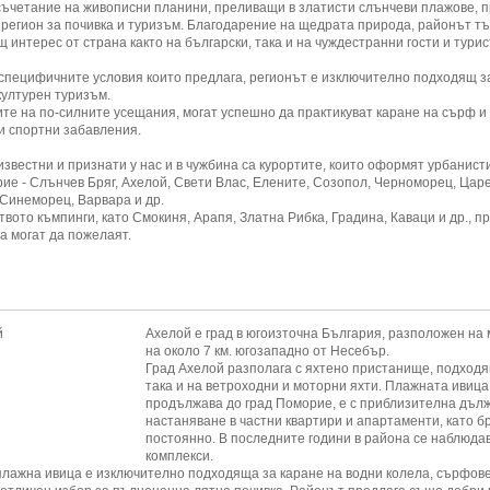
съчетание на живописни планини, преливащи в златисти слънчеви плажове,
 регион за почивка и туризъм. Благодарение на щедрата природа, районът тъ
 интерес от страна както на български, така и на чуждестранни гости и турис
специфичните условия които предлага, регионът е изключително подходящ за 
културен туризъм.
те на по-силните усещания, могат успешно да практикуват каране на сърф и 
и спортни забавления.
известни и признати у нас и в чужбина са курортите, които оформят урбанис
ие - Слънчев Бряг, Ахелой, Свети Влас, Елените, Созопол, Черноморец, Царе
 Синеморец, Варвара и др.
вото къмпинги, като Смокиня, Арапя, Златна Рибка, Градина, Каваци и др., п
а могат да пожелаят.
Ахелой е град в югоизточна България, разположен на м
на около 7 км. югозападно от Несебър.
Град Ахелой разполага с яхтено пристанище, подходящ
така и на ветроходни и моторни яхти. Плажната ивица
продължава до град Поморие, е с приблизителна дължи
настаняване в частни квартири и апартаменти, като б
постоянно. В последните години в района се наблюда
комплек
плажна ивица е изключително подходяща за каране на водни колела, сърфов