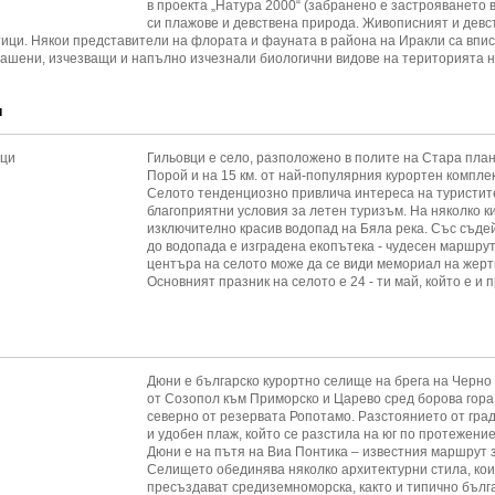
в проекта „Натура 2000“ (забранено е застрояването в
си плажове и девствена природа. Живописният и девст
тици. Някои представители на флората и фауната в района на Иракли са впис
рашени, изчезващи и напълно изчезнали биологични видове на територията н
и
Гильовци е село, разположено в полите на Стара план
Порой и на 15 км. от най-популярния курортен комплек
Селото тенденциозно привлича интереса на туристит
благоприятни условия за летен туризъм. На няколко к
изключително красив водопад на Бяла река. Със съде
до водопада е изградена екопътека - чудесен маршру
центъра на селото може да се види мемориал на жерт
Основният празник на селото е 24 - ти май, който е и 
Дюни е българско курортно селище на брега на Черно
от Созопол към Приморско и Царево сред борова гора, 
северно от резервата Ропотамо. Разстоянието от град 
и удобен плаж, който се разстила на юг по протежение
Дюни е на пътя на Виа Понтика – известния маршру
Селището обединява няколко архитектурни стила, кои
пресъздават средиземноморска, както и типично бълга