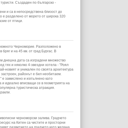
туристи. Създаден по българско -
лени и са в непосредствена близост до
то е разделено от морето от широка 320
зие от птици.
т южното Черноморие. Разположено в
 бряг и на 45 км. от град Бургас. В
към днешна дата са изградени множество
ед тях и няколко 4-звездни хотела - "Роял
и най-новият и уникален по своята архитектура
е застроен, районът е бил необитаем.
” е замислено и изпълнено като
а и идеално вписващи се в геометрията на
опулярна туристическа атракция.
ракли.
ивописни черноморски залива. Градчето
ресурс на Китен са чистите и просторни
лавят развитието на градчето като желана