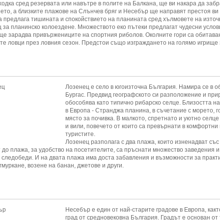
ходка сред резервата или навътре в полите на Балкана, ще ви накара да забр
ето, а близките плажове на Слънчев бряг и Несебър ще направят престоя ви
 предлага тишината и спокойствието на планината сред хълмовете на източ
 за планинско колоездене. Множеството еко пътеки предлагат чудесни услови
ще зарадва привържениците на спортния риболов. Околните гори са обитавани
те ловци през ловния сезон. Предстои също изграждането на голямо игрище 
Лозенец е село в югоизточна България. Намира се в об
Бургас. Предвид географското си разположение и при
обособява като типично рибарско селце. Близостта на
в Европа - Странджа планина, в съчетание с морето, 
място за почивка. В малкото, спретнато и уютно сел
и вили, повечето от които са превърнати в комфортни
туристите.
Лозенец разполага с два плажа, които изненадват със 
 до плажа, за удобство на посетителите, са пръснати множество заведения и
 следобеди. И на двата плажа има доста забавления и възможности за практ
гмуркане, возене на банан, джетове и други.
Несебър е един от най-старите градове в Европа, как
град от средновековна България. Градът е основан от тр