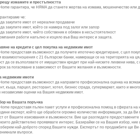
рещу измамите и престъпността
nHome гарантира, че НЯМА да станете жертва на измама, мошеничество или д
арантираме че:
а закупите имот от нереални продавачи
а закупите имот, който се намира под залог или запор
а закупите имот, чийто собственик е обявен в несъстоятелност
омпания работи напълно и изцяло във Ваш интерес и защита.
вяне на кредити с цел покупка на недвижим имот
nHome предоставя възможност да получите ипотечно кредитиране, с цел пок
и взаимоотношения с 21 български банки, намиращи се на територията на ця
т да се възползвате от имуществен кредит при най-ниските лихвени нива, с 
срок за погасяване в зависимост от Вашите желания и възможности.
а недвижим имоти
nHome предоставя възможност да направите професионална оценка на всякак
т, къща, парцел, ресторант, хотел, бизнес сграда, супермаркет, както и мног
 независими оценки на Вашия недвижим имот.
бор на Вашата поръчка
nHome предоставя пълен пакет услуги и професионална помощ в сферата на 
едини експерт, който ще обработи огромно количество информация, за да Ви
ст от Вашите изисквания и възможности. Вие ще разгледате предоставените
м които действително проявявате интерес. Базирайки се на Вашия избор, ние 
 изберем най-доброто според Вашите нужди. Експертът по продажбите ще Ви
ъзникнали въпроси.