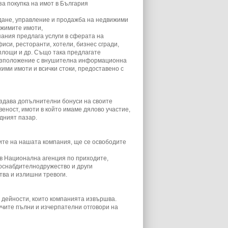
а покупка на имот в България
дане, управление и продажба на недвижими
ижимите имоти,
ания предлага услуги в сферата на
иси, ресторанти, хотели, бизнес сгради,
площи и др.
Също така предлагате
азположение с внушителна информационна
ими имоти и всички стоки, предоставено с
аздава допълнителни бонуси на своите
веност, имоти в който имаме дялово участие,
дният пазар.
ите на нашата компания, ще се освободите
 в Национална агенция по приходите,
оснабдителнодружество и други
тва и излишни тревоги.
 дейности, които компанията извършва.
чите пълни и изчерпателни отговори на