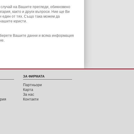
 случай на Вашите прегледи, обикновено
гария, както и други въпроси.
Ние ще Ви
 един от тях.
Също така можем да
нашите юристи.
берете Вашите данни и всяка информация
ие.
ЗА ФИРМАТА
Партньори
Карта
За нас
ария
Контакти