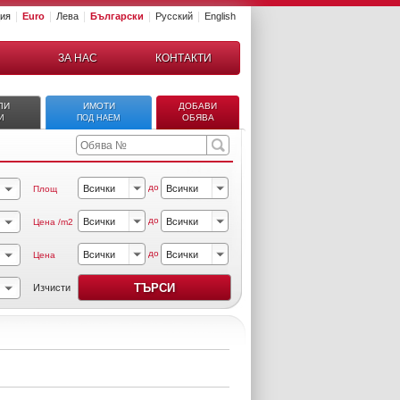
|
|
|
|
|
ция
Euro
Лева
Български
Русский
English
ЗА НАС
КОНТАКТИ
ЛИ
ИМОТИ
ДОБАВИ
ОБЯВА
И
ПОД НАЕМ
до
Площ
до
Цена /m2
до
Цена
Изчисти