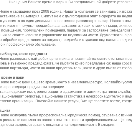
Ние ценим Вашето време и пари и Ви предлагаме най-добрите условия з
nHome е създадена през 2008 година.
Нашата компания се занимава с изграж
настаняване в България.
Екипът не е с дългогодишен опит в сферата на недв
 в условията на един динамичен и постоянно развиващ се пазар.
Нашата комп
те имоти - покупко-продажба на апартаменти, къщи, етажи от къщи, вили, оф
и помещения, промишлени помещения, парцели за застрояване, земеделски 
ния за своите клиенти и управление на недвижими имоти.
Дружеството на р
ногобройни предложения за покупка, продажба и отдаване под наем на недвиж
но и професионално обслужване.
 и бонуси, които предлагат
nHome разполага с най-добри цени и винаги прави най-големите отстъпки и р
Това е възможно предвид факта, че имотите които предлагаме са: наша собст
 наши партньори, имоти на наши представители, както и други имоти от свобо
 време и пари
nHome високо цени Вашето време, което е незаменим ресурс. Ползвайки услуг
и съпровождащи юридически операции:
ата на недвижим имот, регистрациите в държавните административни служби,
 Националният регистър, Национална статистика в електроснабдително и вод
ствени организации. Ползвайки нашите услуги, Вие ще спестите време, средс
защита
nHome осигурява пълна професионална юридическа помощ, свързана с всички
а разчитате напълно на нашата компетентност и професионализъм. Ще полу
дически въпрос, свързан с покупката на недвижим имот в България.