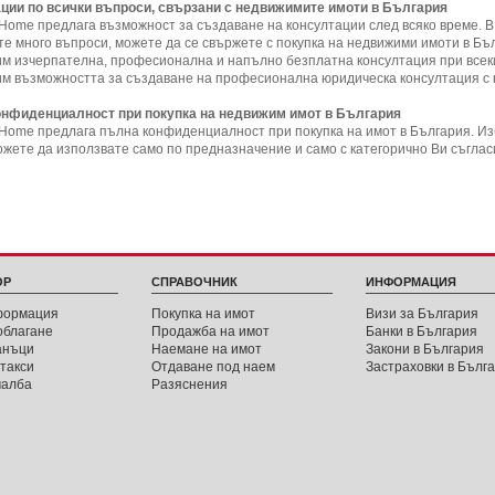
ции по всички въпроси, свързани с недвижимите имоти в България
nHome предлага възможност за създаване на консултации след всяко време.
В
е много въпроси, можете да се свържете с покупка на недвижими имоти в Бъл
м изчерпателна, професионална и напълно безплатна консултация при всеки
м възможността за създаване на професионална юридическа консултация с 
нфиденциалност при покупка на недвижим имот в България
nHome предлага пълна конфиденциалност при покупка на имот в България.
Из
ожете да използвате само по предназначение и само с категорично Ви съглас
ОР
СПРАВОЧНИК
ИНФОРМАЦИЯ
фoрмация
Покупка на имот
Визи за България
облагане
Продажба на имот
Банки в България
анъци
Наемане на имот
Закони в България
такси
Отдаване под наем
Застраховки в Бълг
чалба
Разяснения