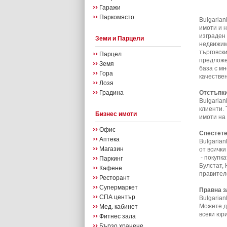
››
Гаражи
››
Паркомясто
Bulgaria
имоти и 
изграден
Земи и Парцели
недвижими
търговск
››
Парцел
предложе
››
Земя
база с м
››
Гора
качестве
››
Лозя
››
Градина
Отстъпки
Bulgaria
клиенти. 
Бизнес имоти
имоти на
››
Офис
Спестете
››
Аптека
Bulgaria
››
Магазин
от всичк
››
- покупк
Паркинг
Булстат,
››
Кафене
правител
››
Ресторант
››
Супермаркет
Правна 
››
СПА център
Bulgaria
››
Можете д
Мед. кабинет
всеки юри
››
Фитнес зала
››
Бързо хранене