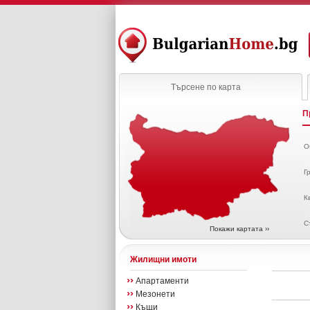
Търсене по карта
П
О
Г
К
С
Покажи картата ››
Жилищни имоти
››
Апартаменти
››
Мезонети
››
Къщи