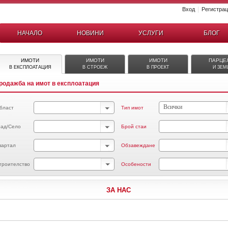
|
Вход
Регистра
НАЧАЛО
НОВИНИ
УСЛУГИ
БЛОГ
ИМОТИ
ИМОТИ
ИМОТИ
ПАРЦЕ
В ЕКСПЛОАТАЦИЯ
В СТРОЕЖ
В ПРОЕКТ
И ЗЕМ
родажба на имот в експлоатация
Всички
бласт
Тип имот
рад/Село
Брой стаи
вартал
Обзавеждане
троителство
Особености
ЗА НАС