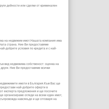
руги дейности или сделки от криминален
упка на недвижим имот.Нашата компания има
лата страна. Ние Ви предоставяме
най-добрите условия по кредита и с най-
ъв вид недвижима собственост: оценка на
о други. Ние Ви предоставяме всички
недвижимите имоти в България.Към Вас ще
 предостави най-добрите оферти в
 от експерта предложения и ще посочите
ще организираме огледи на всеки един имот,
 съпровожда навсякъде и ще отговаря на