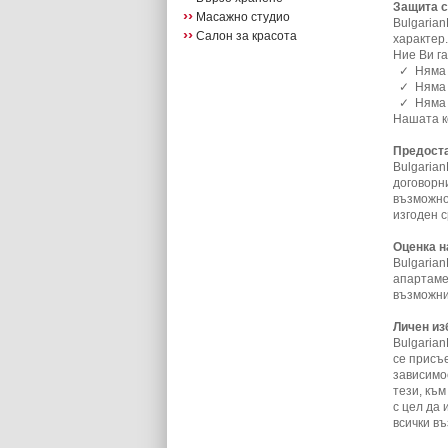
Защита с
››
Масажно студио
Bulgaria
››
Салон за красота
характер.
Ние Ви г
✓ Няма д
✓ Няма д
✓ Няма д
Нашата к
Предоста
Bulgaria
договорн
възможнос
изгоден 
Оценка н
Bulgaria
апартамен
възможни
Личен из
Bulgaria
се присъ
зависимо
тези, къ
с цел да
всички в