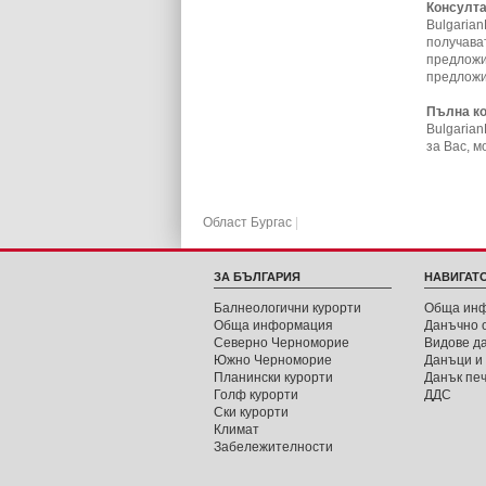
Консулта
Bulgaria
получават
предложи
предложи
Пълна ко
Bulgaria
за Вас, м
Област Бургас
|
ЗА БЪЛГАРИЯ
НАВИГАТ
Балнеологични курорти
Обща ин
Обща информация
Данъчно 
Северно Черноморие
Видове д
Южно Черноморие
Данъци и 
Планински курорти
Данък пе
Голф курорти
ДДС
Ски курорти
Климат
Забележителности