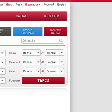
|
|
|
|
|
ция
Euro
Лева
Български
Русский
English
ЗА НАС
КОНТАКТИ
ЛИ
ИМОТИ
ДОБАВИ
ОБЯВА
И
ПОД НАЕМ
до
Площ
до
Цена /m2
до
Цена
Изчисти