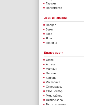
››
Гаражи
››
Паркомясто
Земи и Парцели
››
Парцел
››
Земя
››
Гора
››
Лозя
››
Градина
Бизнес имоти
››
Офис
››
Аптека
››
Магазин
››
Паркинг
››
Кафене
››
Ресторант
››
Супермаркет
››
СПА център
››
Мед. кабинет
››
Фитнес зала
››
Бързо хранене