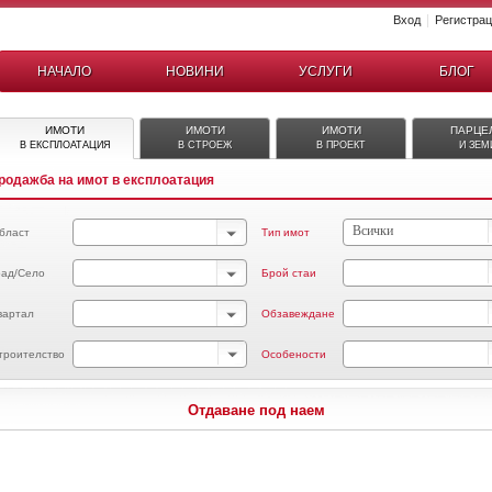
|
Вход
Регистра
НАЧАЛО
НОВИНИ
УСЛУГИ
БЛОГ
ИМОТИ
ИМОТИ
ИМОТИ
ПАРЦЕ
В ЕКСПЛОАТАЦИЯ
В СТРОЕЖ
В ПРОЕКТ
И ЗЕМ
родажба на имот в експлоатация
Всички
бласт
Тип имот
рад/Село
Брой стаи
вартал
Обзавеждане
троителство
Особености
Отдаване под наем