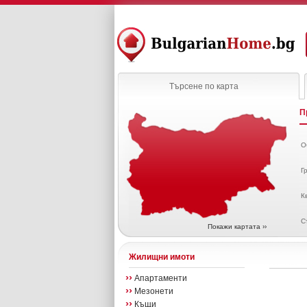
Търсене по карта
П
О
Г
К
С
Покажи картата ››
Жилищни имоти
››
Апартаменти
››
Мезонети
››
Къщи